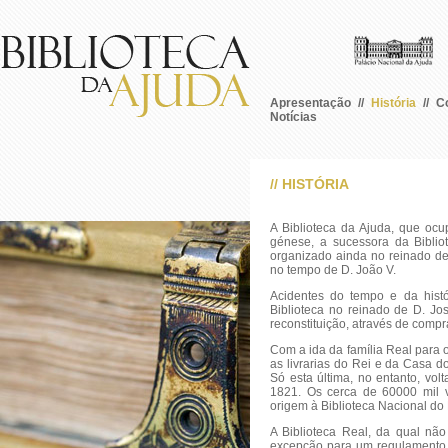
Apresentação
//
História
//
C
Notícias
// HISTÓRIA
A Biblioteca da Ajuda, que ocu
génese, a sucessora da Bibliot
organizado ainda no reinado de
no tempo de D. João V.
Acidentes do tempo e da hist
Biblioteca no reinado de D. Jo
reconstituição, através de comp
Com a ida da família Real para 
as livrarias do Rei e da Casa 
Só esta última, no entanto, vol
1821. Os cerca de 60000 mil 
origem à Biblioteca Nacional do 
A Biblioteca Real, da qual n
excepção para um regulamento in