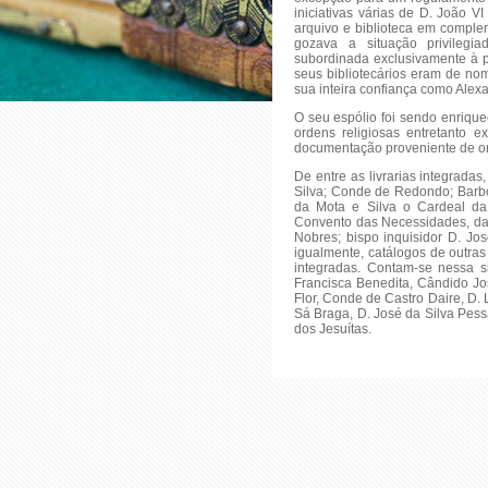
iniciativas várias de D. João V
arquivo e biblioteca em comple
gozava a situação privilegi
subordinada exclusivamente à p
seus bibliotecários eram de no
sua inteira confiança como Ale
O seu espólio foi sendo enrique
ordens religiosas entretanto e
documentação proveniente de or
De entre as livrarias integradas
Silva; Conde de Redondo; Barb
da Mota e Silva o Cardeal da
Convento das Necessidades, da 
Nobres; bispo inquisidor D. Jos
igualmente, catálogos de outras
integradas. Contam-se nessa s
Francisca Benedita, Cândido Jo
Flor, Conde de Castro Daire, D.
Sá Braga, D. José da Silva Pes
dos Jesuítas.