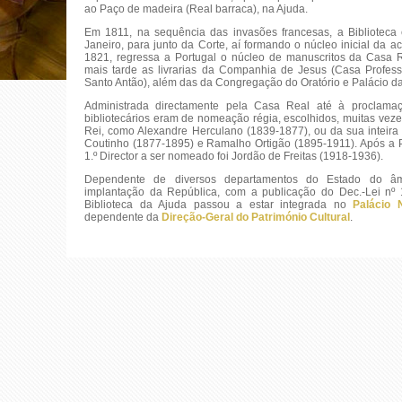
ao Paço de madeira (Real barraca), na Ajuda.
Em 1811, na sequência das invasões francesas, a Biblioteca 
Janeiro, para junto da Corte, aí formando o núcleo inicial da a
1821, regressa a Portugal o núcleo de manuscritos da Casa R
mais tarde as livrarias da Companhia de Jesus (Casa Profe
Santo Antão), além das da Congregação do Oratório e Palácio d
Administrada directamente pela Casa Real até à proclama
bibliotecários eram de nomeação régia, escolhidos, muitas vezes
Rei, como Alexandre Herculano (1839-1877), ou da sua inteir
Coutinho (1877-1895) e Ramalho Ortigão (1895-1911). Após a 
1.º Director a ser nomeado foi Jordão de Freitas (1918-1936).
Dependente de diversos departamentos do Estado do âm
implantação da República, com a publicação do Dec.-Lei nº 
Biblioteca da Ajuda passou a estar integrada no
Palácio 
dependente da
Direção-Geral do Património Cultural
.