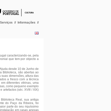
Serviços
//
Informações
//
tugal caracterizando-se, pela
monial que tem por objecto a
a Ajuda desde 10 de Junho de
 Biblioteca, são abertas ao
s suas dimensões, altura das
rados a fresco com a técnica
, em diferentes vitrinas, uma
essas, como pequeno exemplo
artefactos (séc. XVIII / XIX)
Biblioteca Real, sua antiga
nte do Paço da Ribeira, foi
aior parte do seu riquíssimo
einstalação em casas anexas