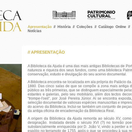
Apresentação
//
História
//
Coleções
//
Catálogo Online
//
Notícias
// APRESENTAÇÃO
A Biblioteca da Ajuda é uma das mais antigas Bibliotecas de Por
natureza e riqueza dos seus fundos, como uma biblioteca Patri
conservação, estudo e divulgação do seu acervo documental.
A Biblioteca encontra-se localizada em ala própria do Palácio d
1880. Das cinco salas de que se compõe a zona mais antiga da
público as três primeiras, que se distinguem especialmente pela
estantes e galerias, pelo seu mobiliário, além dos tectos deco
“trompe-l'oeil”, por José Pereira Júnior. Aí se encontra exposta
selecção documental de valiosas espécies manuscritas e impr
do acervo da Biblioteca. Inclui-se também um conjunto de peças e 
da antiga oficina de encadernação da Biblioteca Real.
A origem da Biblioteca da Ajuda remonta ao século XV, como 
designação. Instalada desde o século XVI (?) no torreão poe
substancialmente enriquecida por D. João V, vindo a perder a m
espólio no terramoto de 1755, após o que se procedeu à sua r